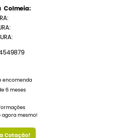
 Colmeia:
RA:
URA:
SURA:
4549879
ob encomenda
de 6 meses
nformações
o agora mesmo!
a Cotação!