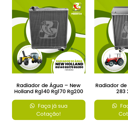
Radiador de Água – New
Radiador de
Holland Rg140 Rg170 Rg200
283 
Faça já sua
Faç
Cotação!
Cot