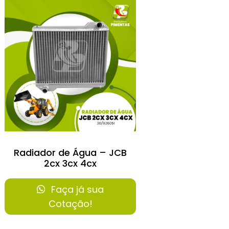
Radiador de Água – JCB
2cx 3cx 4cx
Faça já sua
Cotação!