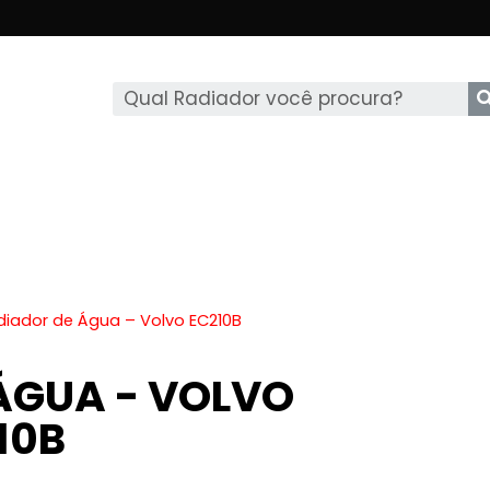
diador de Água – Volvo EC210B
ÁGUA - VOLVO
10B