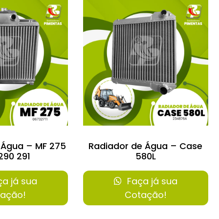
 Água – MF 275
Radiador de Água – Case
290 291
580L
a já sua
Faça já sua
ação!
Cotação!