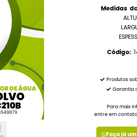
Medidas da
ALTU
LARG
ESPES
Código:
1
Produtos s
Garantia 
Para mais i
entre em contat
Faça já um