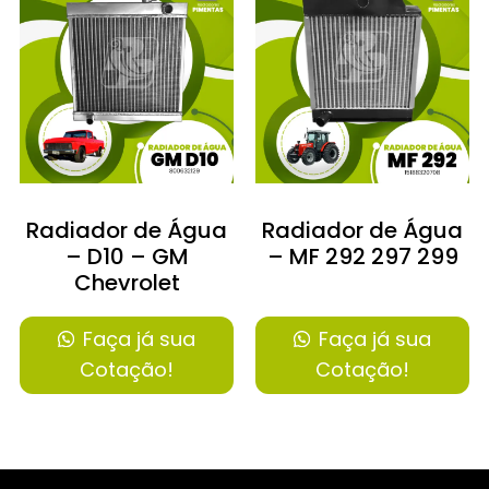
Radiador de Água
Radiador de Água
– D10 – GM
– MF 292 297 299
Chevrolet
Faça já sua
Faça já sua
Cotação!
Cotação!