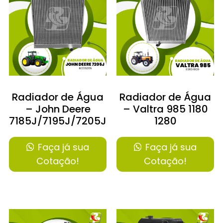
Radiador de Água
Radiador de Água
– John Deere
– Valtra 985 1180
7185J/7195J/7205J/7210J/7225J
1280
Faça já sua
Faça já sua
Cotação!
Cotação!