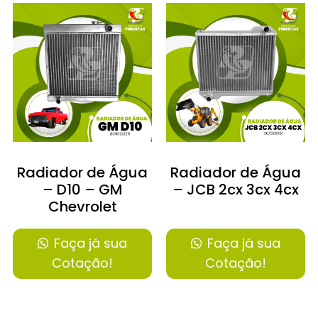
Radiador de Água
Radiador de Água
– D10 – GM
– JCB 2cx 3cx 4cx
Chevrolet
Faça já sua
Faça já sua
Cotação!
Cotação!