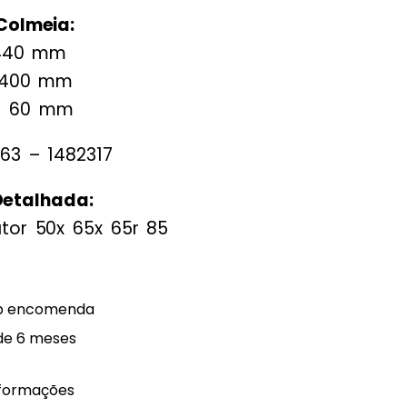
Colmeia:
 440 mm
 400 mm
A: 60 mm
63 – 1482317
Detalhada:
tor 50x 65x 65r 85
ob encomenda
de 6 meses
nformações