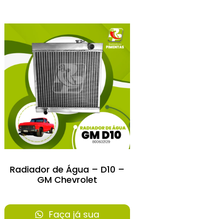
Radiador de Água – D10 –
GM Chevrolet
Faça já sua