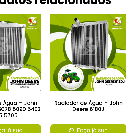
dutos relacionados
e Água – John
Radiador de Água – John
5078 5090 5403
Deere 6180J
5 5705
a já sua
Faça já sua