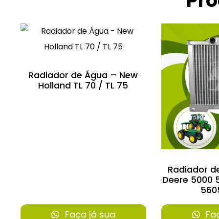
Pro
Radiador de Água – New
Holland TL 70 / TL 75
Radiador d
Deere 5000 
560
Faça já sua
Faç