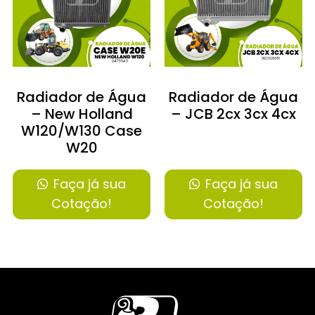
Radiador de Água
Radiador de Água
– New Holland
– JCB 2cx 3cx 4cx
W120/W130 Case
W20
Faça já sua
Faça já sua
Cotação!
Cotação!