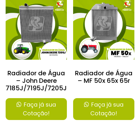
Radiador de Água
Radiador de Água
– John Deere
– MF 50x 65x 65r
7185J/7195J/7205J/7210J/7225J
Faça já sua
Faça já sua
Cotação!
Cotação!