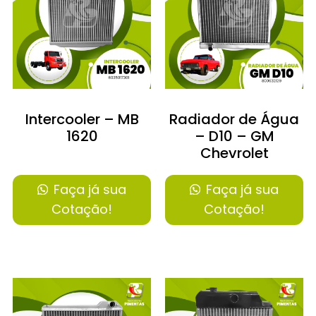
Intercooler – MB
Radiador de Água
1620
– D10 – GM
Chevrolet
Faça já sua
Faça já sua
Cotação!
Cotação!