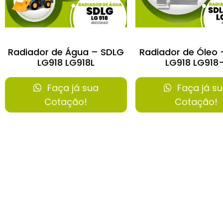
Radiador de Água – SDLG
Radiador de Óleo
LG918 LG918L
LG918 LG918-
Faça já sua
Faça já s
Cotação!
Cotação!