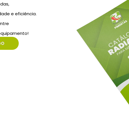
das,
ade e eficiência.
ntre
 equipamento!
GO