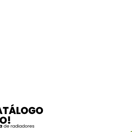
CATÁLOGO
O!
a
de radiadores