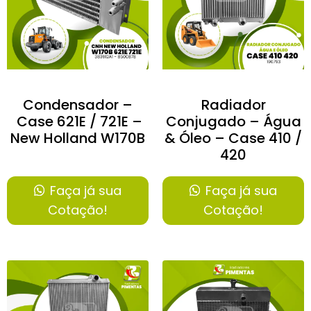
Condensador –
Radiador
Case 621E / 721E –
Conjugado – Água
New Holland W170B
& Óleo – Case 410 /
420
Faça já sua
Faça já sua
Cotação!
Cotação!