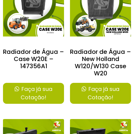
Radiador de Água –
Radiador de Água –
Case W20E –
New Holland
147356A1
W120/W130 Case
W20
Faça já sua
Faça já sua
Cotação!
Cotação!